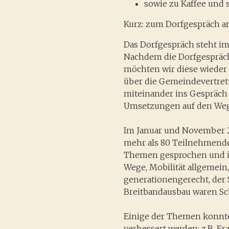
sowie zu Kaffee und
Kurz: zum Dorfgespräch 
Das Dorfgespräch steht i
Nachdem die Dorfgespräche
möchten wir diese wieder a
über die Gemeindevertret
miteinander ins Gespräch
Umsetzungen auf den Weg
Im Januar und November 2
mehr als 80 Teilnehmend
Themen gesprochen und ih
Wege, Mobilität allgemein
generationengerecht, der
Breitbandausbau waren S
Einige der Themen konnten
verbessert werden: z.B. E