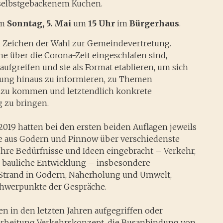
 selbstgebackenem Kuchen.
am
Sonntag, 5. Mai
um
15 Uhr
im
Bürgerhaus
.
m Zeichen der Wahl zur Gemeindevertretung.
 über die Corona-Zeit eingeschlafen sind,
ufgreifen und sie als Format etablieren, um sich
ung hinaus zu informieren, zu Themen
 zu kommen und letztendlich konkrete
 zu bringen.
019 hatten bei den ersten beiden Auflagen jeweils
e aus Godern und Pinnow über verschiedenste
re Bedürfnisse und Ideen eingebracht – Verkehr,
, bauliche Entwicklung – insbesondere
 Strand in Godern, Naherholung und Umwelt,
chwerpunkte der Gespräche.
 in den letzten Jahren aufgegriffen oder
rarbeitung Verkehrskonzept, die Busanbindung von