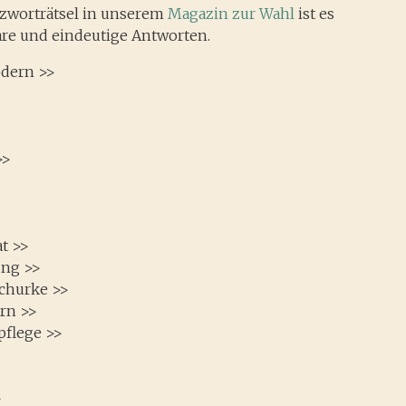
zworträtsel in unserem
Magazin zur Wahl
ist es
lare und eindeutige Antworten.
odern >>
>>
t >>
ung >>
Schurke >>
ern >>
spflege >>
>