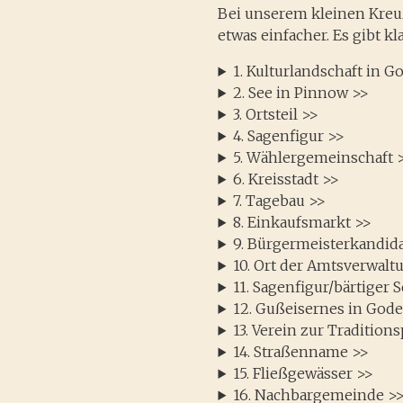
Bei unserem kleinen Kreu
etwas einfacher. Es gibt k
1. Kulturlandschaft in G
2. See in Pinnow >>
3. Ortsteil >>
4. Sagenfigur >>
5. Wählergemeinschaft 
6. Kreisstadt >>
7. Tagebau >>
8. Einkaufsmarkt >>
9. Bürgermeisterkandida
10. Ort der Amtsverwalt
11. Sagenfigur/bärtiger 
12. Gußeisernes in God
13. Verein zur Tradition
14. Straßenname >>
15. Fließgewässer >>
16. Nachbargemeinde >