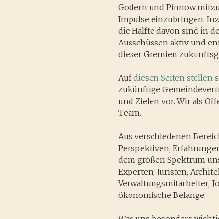
Godern und Pinnow mitzu
Impulse einzubringen. In
die Hälfte davon sind in
Ausschüssen aktiv und en
dieser Gremien zukunftsg
Auf
diesen Seiten stellen
zukünftige Gemeindevertr
und Zielen vor. Wir als Off
Team.
Aus verschiedenen Bereic
Perspektiven, Erfahrunge
dem großen Spektrum unse
Experten, Juristen, Archit
Verwaltungsmitarbeiter, J
ökonomische Belange.
Was uns besonders wichtig