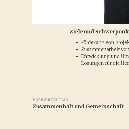
Ziele und Schwerpunk
Förderung von Projek
Zusammenarbeit vo
Entwicklung und Ums
Lösungen für die He
Beitragsnavigation
VORIGER BEITRAG
Zusammenhalt und Gemeinschaft